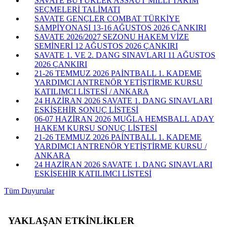
SAVATE BÜYÜKLER ASSAUT MİLLİ TAKIM
SEÇMELERİ TALİMATI
SAVATE GENÇLER COMBAT TÜRKİYE
ŞAMPİYONASI 13-16 AĞUSTOS 2026 ÇANKIRI
SAVATE 2026/2027 SEZONU HAKEM VİZE
SEMİNERİ 12 AĞUSTOS 2026 ÇANKIRI
SAVATE 1. VE 2. DANG SINAVLARI 11 AĞUSTOS
2026 ÇANKIRI
21-26 TEMMUZ 2026 PAİNTBALL 1. KADEME
YARDIMCI ANTRENÖR YETİŞTİRME KURSU
KATILIMCI LİSTESİ / ANKARA
24 HAZİRAN 2026 SAVATE 1. DANG SINAVLARI
ESKİŞEHİR SONUÇ LİSTESİ
06-07 HAZİRAN 2026 MUĞLA HEMSBALL ADAY
HAKEM KURSU SONUÇ LİSTESİ
21-26 TEMMUZ 2026 PAİNTBALL 1. KADEME
YARDIMCI ANTRENÖR YETİŞTİRME KURSU /
ANKARA
24 HAZİRAN 2026 SAVATE 1. DANG SINAVLARI
ESKİŞEHİR KATILIMCI LİSTESİ
Tüm Duyurular
YAKLAŞAN ETKİNLİKLER