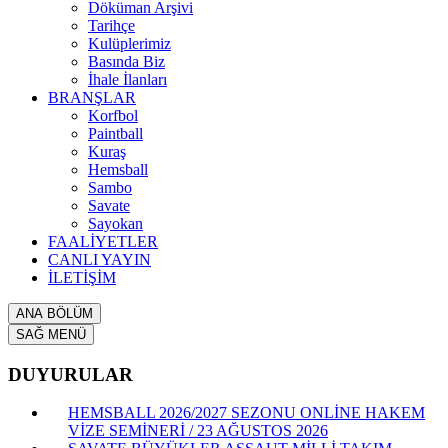
Döküman Arşivi
Tarihçe
Kulüplerimiz
Basında Biz
İhale İlanları
BRANŞLAR
Korfbol
Paintball
Kuraş
Hemsball
Sambo
Savate
Sayokan
FAALİYETLER
CANLI YAYIN
İLETİŞİM
ANA BÖLÜM
SAĞ MENÜ
DUYURULAR
HEMSBALL 2026/2027 SEZONU ONLİNE HAKEM
VİZE SEMİNERİ / 23 AĞUSTOS 2026