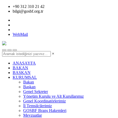
+90 312 310 21 42
bilgi@gosbf.org.tr
WebMail
×
ANASAYFA
BAKAN
BAŞKAN
KURUMSAL
Bakan
Başkan
Genel Sekreter
Yönetim Kurulu ve Alt Kurullarımız
Genel Koordinatörlerimiz
İl Temsilcilerimiz
GOSBF Branş Hakemleri
Mevzuatlar