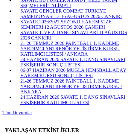
SAVATE BÜYÜKLER ASSAUT MİLLİ TAKIM
SEÇMELERİ TALİMATI
SAVATE GENÇLER COMBAT TÜRKİYE
ŞAMPİYONASI 13-16 AĞUSTOS 2026 ÇANKIRI
SAVATE 2026/2027 SEZONU HAKEM VİZE
SEMİNERİ 12 AĞUSTOS 2026 ÇANKIRI
SAVATE 1. VE 2. DANG SINAVLARI 11 AĞUSTOS
2026 ÇANKIRI
21-26 TEMMUZ 2026 PAİNTBALL 1. KADEME
YARDIMCI ANTRENÖR YETİŞTİRME KURSU
KATILIMCI LİSTESİ / ANKARA
24 HAZİRAN 2026 SAVATE 1. DANG SINAVLARI
ESKİŞEHİR SONUÇ LİSTESİ
06-07 HAZİRAN 2026 MUĞLA HEMSBALL ADAY
HAKEM KURSU SONUÇ LİSTESİ
21-26 TEMMUZ 2026 PAİNTBALL 1. KADEME
YARDIMCI ANTRENÖR YETİŞTİRME KURSU /
ANKARA
24 HAZİRAN 2026 SAVATE 1. DANG SINAVLARI
ESKİŞEHİR KATILIMCI LİSTESİ
Tüm Duyurular
YAKLAŞAN ETKİNLİKLER