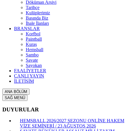
Döküman Arşivi
Tarihçe
Kulüplerimiz
Basında Biz
İhale İlanları
BRANŞLAR
Korfbol
Paintball
Kuraş
Hemsball
Sambo
Savate
Sayokan
FAALİYETLER
CANLI YAYIN
İLETİŞİM
ANA BÖLÜM
SAĞ MENÜ
DUYURULAR
HEMSBALL 2026/2027 SEZONU ONLİNE HAKEM
VİZE SEMİNERİ / 23 AĞUSTOS 2026