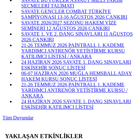
SAVATE BÜYÜKLER ASSAUT MİLLİ TAKIM
SEÇMELERİ TALİMATI
SAVATE GENÇLER COMBAT TÜRKİYE
ŞAMPİYONASI 13-16 AĞUSTOS 2026 ÇANKIRI
SAVATE 2026/2027 SEZONU HAKEM VİZE
SEMİNERİ 12 AĞUSTOS 2026 ÇANKIRI
SAVATE 1. VE 2. DANG SINAVLARI 11 AĞUSTOS
2026 ÇANKIRI
21-26 TEMMUZ 2026 PAİNTBALL 1. KADEME
YARDIMCI ANTRENÖR YETİŞTİRME KURSU
KATILIMCI LİSTESİ / ANKARA
24 HAZİRAN 2026 SAVATE 1. DANG SINAVLARI
ESKİŞEHİR SONUÇ LİSTESİ
06-07 HAZİRAN 2026 MUĞLA HEMSBALL ADAY
HAKEM KURSU SONUÇ LİSTESİ
21-26 TEMMUZ 2026 PAİNTBALL 1. KADEME
YARDIMCI ANTRENÖR YETİŞTİRME KURSU /
ANKARA
24 HAZİRAN 2026 SAVATE 1. DANG SINAVLARI
ESKİŞEHİR KATILIMCI LİSTESİ
Tüm Duyurular
YAKLAŞAN ETKİNLİKLER