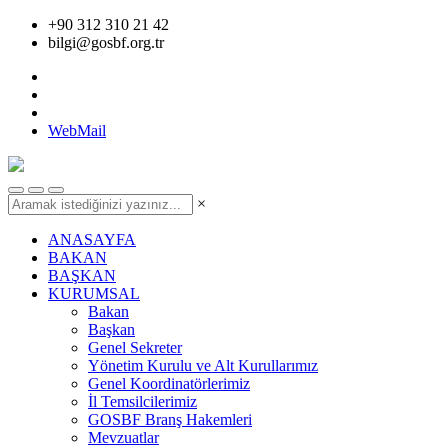
+90 312 310 21 42
bilgi@gosbf.org.tr
WebMail
×
ANASAYFA
BAKAN
BAŞKAN
KURUMSAL
Bakan
Başkan
Genel Sekreter
Yönetim Kurulu ve Alt Kurullarımız
Genel Koordinatörlerimiz
İl Temsilcilerimiz
GOSBF Branş Hakemleri
Mevzuatlar