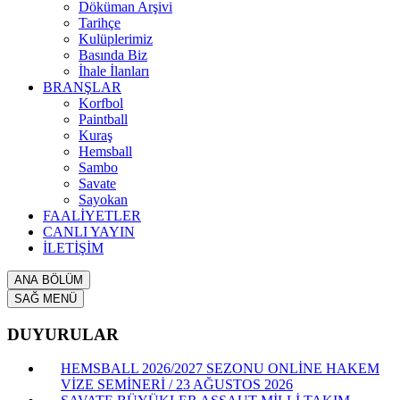
Döküman Arşivi
Tarihçe
Kulüplerimiz
Basında Biz
İhale İlanları
BRANŞLAR
Korfbol
Paintball
Kuraş
Hemsball
Sambo
Savate
Sayokan
FAALİYETLER
CANLI YAYIN
İLETİŞİM
ANA BÖLÜM
SAĞ MENÜ
DUYURULAR
HEMSBALL 2026/2027 SEZONU ONLİNE HAKEM
VİZE SEMİNERİ / 23 AĞUSTOS 2026