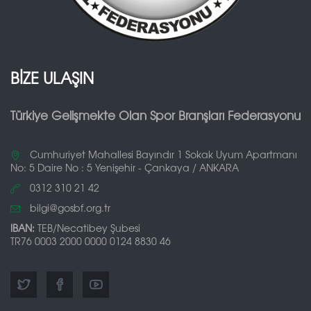
BİZE ULAŞIN
Türkiye Gelişmekte Olan Spor Branşları Federasyonu
Cumhuriyet Mahallesi Bayındır 1 Sokak Uyum Apartmanı
No: 5 Daire No : 5 Yenişehir - Çankaya / ANKARA
0312 310 21 42
bilgi@gosbf.org.tr
IBAN:
TEB/Necatibey Şubesi
TR76 0003 2000 0000 0124 8830 46