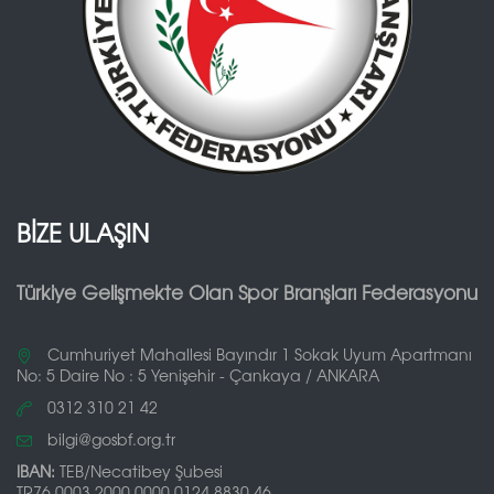
BİZE ULAŞIN
Türkiye Gelişmekte Olan Spor Branşları Federasyonu
Cumhuriyet Mahallesi Bayındır 1 Sokak Uyum Apartmanı
No: 5 Daire No : 5 Yenişehir - Çankaya / ANKARA
0312 310 21 42
bilgi@gosbf.org.tr
IBAN:
TEB/Necatibey Şubesi
TR76 0003 2000 0000 0124 8830 46