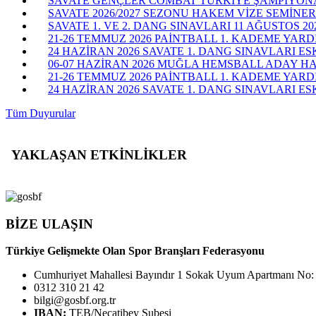
SAVATE GENÇLER COMBAT TÜRKİYE ŞAMPİYONASI
SAVATE 2026/2027 SEZONU HAKEM VİZE SEMİNERİ
SAVATE 1. VE 2. DANG SINAVLARI 11 AĞUSTOS 20
21-26 TEMMUZ 2026 PAİNTBALL 1. KADEME YARD
24 HAZİRAN 2026 SAVATE 1. DANG SINAVLARI ES
06-07 HAZİRAN 2026 MUĞLA HEMSBALL ADAY H
21-26 TEMMUZ 2026 PAİNTBALL 1. KADEME YAR
24 HAZİRAN 2026 SAVATE 1. DANG SINAVLARI ESK
Tüm Duyurular
YAKLAŞAN ETKİNLİKLER
BİZE ULAŞIN
Türkiye Gelişmekte Olan Spor Branşları Federasyonu
Cumhuriyet Mahallesi Bayındır 1 Sokak Uyum Apartmanı No:
0312 310 21 42
bilgi@gosbf.org.tr
IBAN:
TEB/Necatibey Şubesi