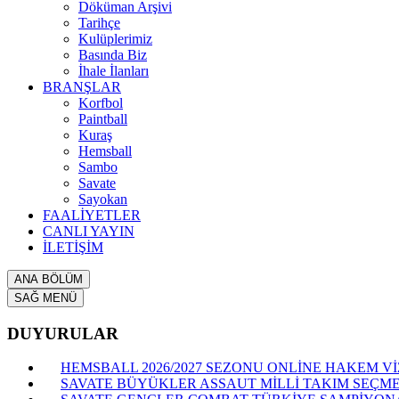
Döküman Arşivi
Tarihçe
Kulüplerimiz
Basında Biz
İhale İlanları
BRANŞLAR
Korfbol
Paintball
Kuraş
Hemsball
Sambo
Savate
Sayokan
FAALİYETLER
CANLI YAYIN
İLETİŞİM
ANA BÖLÜM
SAĞ MENÜ
DUYURULAR
HEMSBALL 2026/2027 SEZONU ONLİNE HAKEM VİZ
SAVATE BÜYÜKLER ASSAUT MİLLİ TAKIM SEÇME