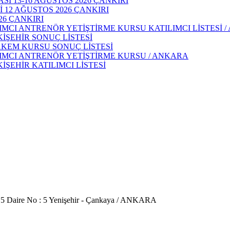
 13-16 AĞUSTOS 2026 ÇANKIRI
 12 AĞUSTOS 2026 ÇANKIRI
26 ÇANKIRI
IMCI ANTRENÖR YETİŞTİRME KURSU KATILIMCI LİSTESİ 
KİŞEHİR SONUÇ LİSTESİ
AKEM KURSU SONUÇ LİSTESİ
DIMCI ANTRENÖR YETİŞTİRME KURSU / ANKARA
İŞEHİR KATILIMCI LİSTESİ
 5 Daire No : 5 Yenişehir - Çankaya / ANKARA