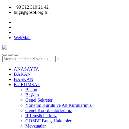
+90 312 310 21 42
bilgi@gosbf.org.tr
WebMail
×
ANASAYFA
BAKAN
BAŞKAN
KURUMSAL
Bakan
Başkan
Genel Sekreter
Yönetim Kurulu ve Alt Kurullarımız
Genel Koordinatörlerimiz
İl Temsilcilerimiz
GOSBF Branş Hakemleri
Mevzuatlar