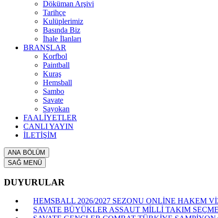
Döküman Arşivi
Tarihçe
Kulüplerimiz
Basında Biz
İhale İlanları
BRANŞLAR
Korfbol
Paintball
Kuraş
Hemsball
Sambo
Savate
Sayokan
FAALİYETLER
CANLI YAYIN
İLETİŞİM
ANA BÖLÜM
SAĞ MENÜ
DUYURULAR
HEMSBALL 2026/2027 SEZONU ONLİNE HAKEM VİZ
SAVATE BÜYÜKLER ASSAUT MİLLİ TAKIM SEÇME