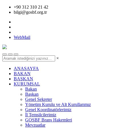
+90 312 310 21 42
bilgi@gosbf.org.tr
WebMail
×
ANASAYFA
BAKAN
BAŞKAN
KURUMSAL
Bakan
Başkan
Genel Sekreter
Yönetim Kurulu ve Alt Kurullarımız
Genel Koordinatörlerimiz
İl Temsilcilerimiz
GOSBF Branş Hakemleri
Mevzuatlar