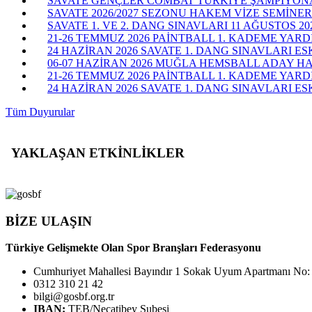
SAVATE GENÇLER COMBAT TÜRKİYE ŞAMPİYONASI
SAVATE 2026/2027 SEZONU HAKEM VİZE SEMİNERİ
SAVATE 1. VE 2. DANG SINAVLARI 11 AĞUSTOS 20
21-26 TEMMUZ 2026 PAİNTBALL 1. KADEME YARD
24 HAZİRAN 2026 SAVATE 1. DANG SINAVLARI ES
06-07 HAZİRAN 2026 MUĞLA HEMSBALL ADAY H
21-26 TEMMUZ 2026 PAİNTBALL 1. KADEME YAR
24 HAZİRAN 2026 SAVATE 1. DANG SINAVLARI ESK
Tüm Duyurular
YAKLAŞAN ETKİNLİKLER
BİZE ULAŞIN
Türkiye Gelişmekte Olan Spor Branşları Federasyonu
Cumhuriyet Mahallesi Bayındır 1 Sokak Uyum Apartmanı No:
0312 310 21 42
bilgi@gosbf.org.tr
IBAN:
TEB/Necatibey Şubesi