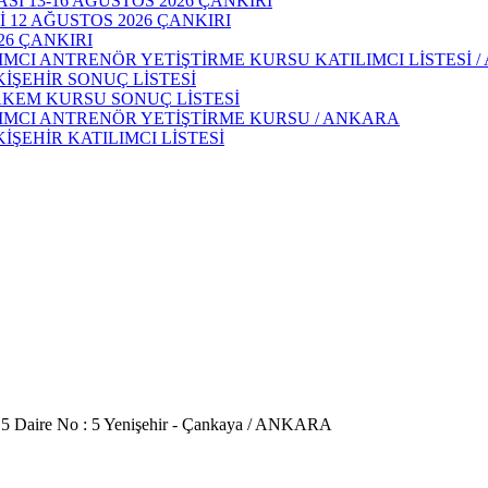
 13-16 AĞUSTOS 2026 ÇANKIRI
 12 AĞUSTOS 2026 ÇANKIRI
26 ÇANKIRI
IMCI ANTRENÖR YETİŞTİRME KURSU KATILIMCI LİSTESİ 
KİŞEHİR SONUÇ LİSTESİ
AKEM KURSU SONUÇ LİSTESİ
DIMCI ANTRENÖR YETİŞTİRME KURSU / ANKARA
İŞEHİR KATILIMCI LİSTESİ
 5 Daire No : 5 Yenişehir - Çankaya / ANKARA