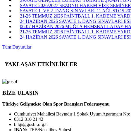
SAVATE GENÇLER COMBAT TÜRKİYE ŞAMPİYONASI
SAVATE 2026/2027 SEZONU HAKEM VİZE SEMİNERİ
SAVATE 1. VE 2. DANG SINAVLARI 11 AĞUSTOS 20
21-26 TEMMUZ 2026 PAİNTBALL 1. KADEME YARD
24 HAZİRAN 2026 SAVATE 1. DANG SINAVLARI ES
06-07 HAZİRAN 2026 MUĞLA HEMSBALL ADAY H
21-26 TEMMUZ 2026 PAİNTBALL 1. KADEME YAR
24 HAZİRAN 2026 SAVATE 1. DANG SINAVLARI ESK
Tüm Duyurular
YAKLAŞAN ETKİNLİKLER
BİZE ULAŞIN
Türkiye Gelişmekte Olan Spor Branşları Federasyonu
Cumhuriyet Mahallesi Bayındır 1 Sokak Uyum Apartmanı No:
0312 310 21 42
bilgi@gosbf.org.tr
IBAN:
TEB/Necatibey Şubesi