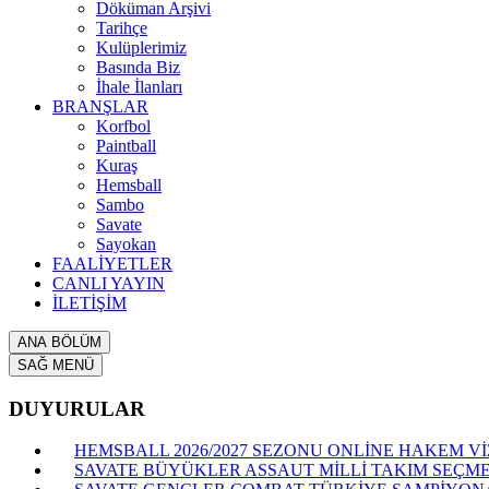
Döküman Arşivi
Tarihçe
Kulüplerimiz
Basında Biz
İhale İlanları
BRANŞLAR
Korfbol
Paintball
Kuraş
Hemsball
Sambo
Savate
Sayokan
FAALİYETLER
CANLI YAYIN
İLETİŞİM
ANA BÖLÜM
SAĞ MENÜ
DUYURULAR
HEMSBALL 2026/2027 SEZONU ONLİNE HAKEM VİZ
SAVATE BÜYÜKLER ASSAUT MİLLİ TAKIM SEÇME