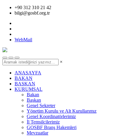
+90 312 310 21 42
bilgi@gosbf.org.tr
WebMail
×
ANASAYFA
BAKAN
BAŞKAN
KURUMSAL
Bakan
Başkan
Genel Sekreter
Yönetim Kurulu ve Alt Kurullarımız
Genel Koordinatörlerimiz
İl Temsilcilerimiz
GOSBF Branş Hakemleri
Mevzuatlar