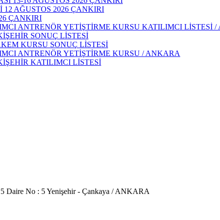
 13-16 AĞUSTOS 2026 ÇANKIRI
 12 AĞUSTOS 2026 ÇANKIRI
26 ÇANKIRI
IMCI ANTRENÖR YETİŞTİRME KURSU KATILIMCI LİSTESİ 
KİŞEHİR SONUÇ LİSTESİ
AKEM KURSU SONUÇ LİSTESİ
DIMCI ANTRENÖR YETİŞTİRME KURSU / ANKARA
İŞEHİR KATILIMCI LİSTESİ
 5 Daire No : 5 Yenişehir - Çankaya / ANKARA