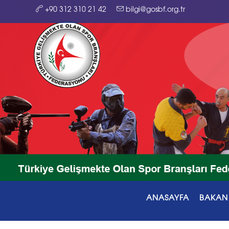
+90 312 310 21 42
bilgi@gosbf.org.tr
ANASAYFA
BAKAN