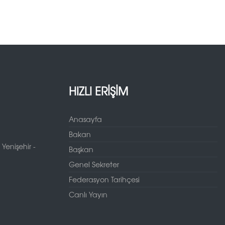
HIZLI ERİŞİM
Anasayfa
Bakan
Yenişehir -
Başkan
Genel Sekreter
Federasyon Tarihçesi
Canlı Yayın