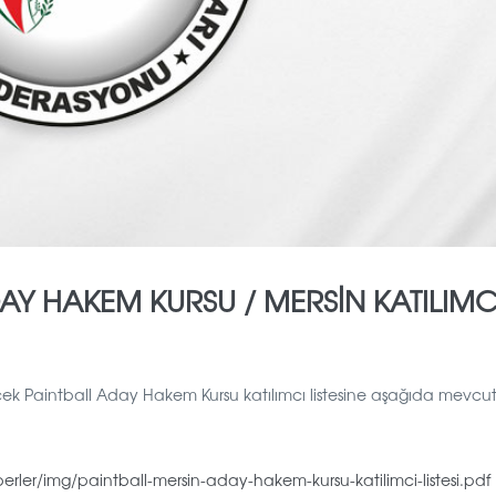
DAY HAKEM KURSU / MERSİN KATILIMC
lecek Paintball Aday Hakem Kursu katılımcı listesine aşağıda mevcut
rler/img/paintball-mersin-aday-hakem-kursu-katilimci-listesi.pdf