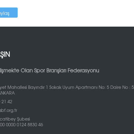
aylaş
AŞIN
lişmekte Olan Spor Branşları Federasyonu
et Mahallesi Bayındır 1 Sokak Uyum Apartmanı No: 5 Daire No : 5 
ANKARA
 21 42
bf.org.tr
catibey Şubesi
00 0000 0124 8830 46