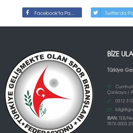
Facebook'ta Paylaş
Twitter'da P
BİZE UL
Türkiye Ge
Cumhuriy
Çankaya / 
0312 310
bilgi@gos
IBAN:
TEB/Ne
TR76 0003 20