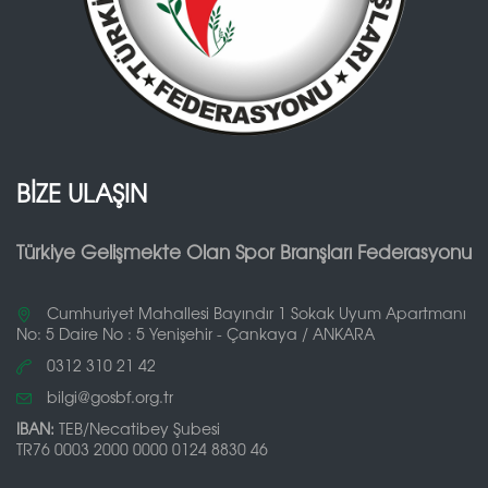
BİZE ULAŞIN
Türkiye Gelişmekte Olan Spor Branşları Federasyonu
Cumhuriyet Mahallesi Bayındır 1 Sokak Uyum Apartmanı
No: 5 Daire No : 5 Yenişehir - Çankaya / ANKARA
0312 310 21 42
bilgi@gosbf.org.tr
IBAN:
TEB/Necatibey Şubesi
TR76 0003 2000 0000 0124 8830 46