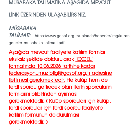
MÜSABAKA TALIMATINA AŞAĞIDA MEVCUT
LINK ÜZERINDEN ULAŞABILIRSINIZ.
MÜSABAKA
TALİMATI:
https://www.gosbf.org.tr/uploads/haberler/img/kuras
gencler-musabaka-talimati.pdf
Aşağıda mevcut faaliyete katılım formlar
eksiksiz şekilde doldurularak
''EXCEL''
formatında 10.06.2026 tarihine kadar
federasyonumuz bilgi@gosbf.org.tr adresine
iletilmesi gerekmektedir.
He kulüp hem de
ferdi sporcu getirecek olan illerin sporcuların
formlarını birbirinden ayırması
gerekmektedir. ( Kulüp sporcuları için kulüp,
ferdi sporcular için ferdi sporcu faaliyete
katılım formunun doldurulması
gerekmektedir. )