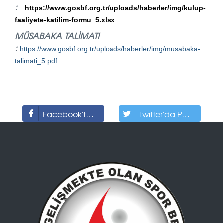
:
https://www.gosbf.org.tr/uploads/haberler/img/kulup-
faaliyete-katilim-formu_5.xlsx
MÜSABAKA TALİMATI
:
https://www.gosbf.org.tr/uploads/haberler/img/musabaka-
talimati_5.pdf
Facebook'ta Paylaş
Twitter'da Paylaş