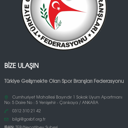
BİZE ULAŞIN
Türkiye Gelişmekte Olan Spor Branşları Federasyonu
Cumhuriyet Mahallesi Bayındır 1 Sokak Uyum Apartmanı
No: 5 Daire No : 5 Yenişehir - Çankaya / ANKARA
0312 310 21 42
bilgi@gosbf.org.tr
IBAN:
TEB/Necatibey Şubesi