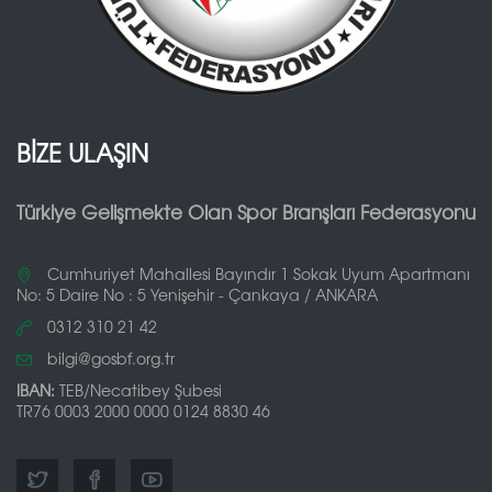
BİZE ULAŞIN
Türkiye Gelişmekte Olan Spor Branşları Federasyonu
Cumhuriyet Mahallesi Bayındır 1 Sokak Uyum Apartmanı
No: 5 Daire No : 5 Yenişehir - Çankaya / ANKARA
0312 310 21 42
bilgi@gosbf.org.tr
IBAN:
TEB/Necatibey Şubesi
TR76 0003 2000 0000 0124 8830 46