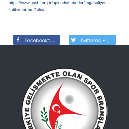
https://www.gosbf.org.tr/uploads/haberler/img/faaliyete-
katilim-formu-2.xlsx
Facebook'ta Paylaş
Twitter'da Paylaş