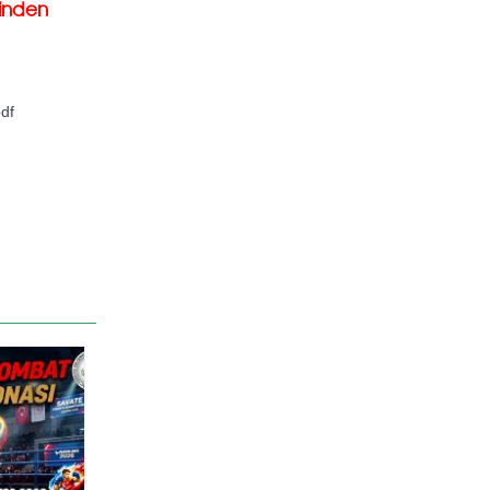
rinden
pdf