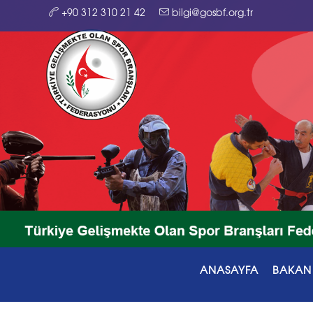
+90 312 310 21 42
bilgi@gosbf.org.tr
ANASAYFA
BAKAN