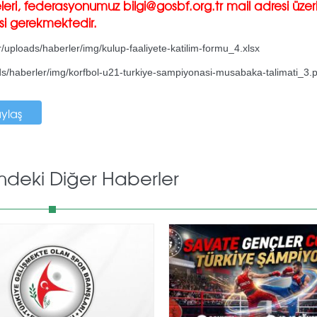
isteleri, federasyonumuz bilgi@gosbf.org.tr mail adresi üze
esi gerekmektedir.
r/uploads/haberler/img/kulup-faaliyete-katilim-formu_4.xlsx
ads/haberler/img/korfbol-u21-turkiye-sampiyonasi-musabaka-talimati_3.
aylaş
mdeki Diğer Haberler