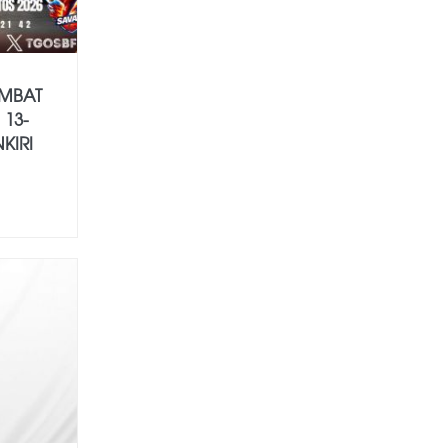
MBAT
 13-
KIRI