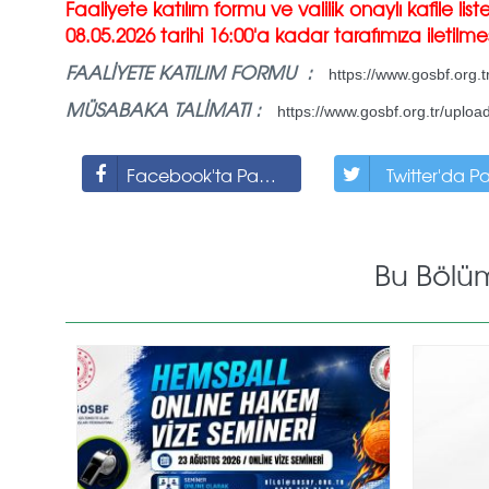
Faaliyete katılım formu ve valilik onaylı kafile l
08.05.2026 tarihi 16:00'a kadar
tarafımıza iletilm
FAALİYETE KATILIM FORMU :
https://www.gosbf.org.t
MÜSABAKA TALİMATI :
https://www.gosbf.org.tr/uplo
Facebook'ta Paylaş
Twitter'da P
Bu Bölü