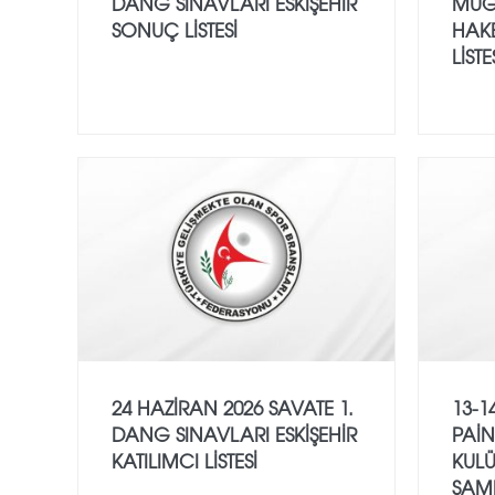
DANG SINAVLARI ESKİŞEHİR
MUĞ
SONUÇ LİSTESİ
HAK
LİSTE
24 HAZİRAN 2026 SAVATE 1.
13-1
DANG SINAVLARI ESKİŞEHİR
PAİN
KATILIMCI LİSTESİ
KULÜ
ŞAM