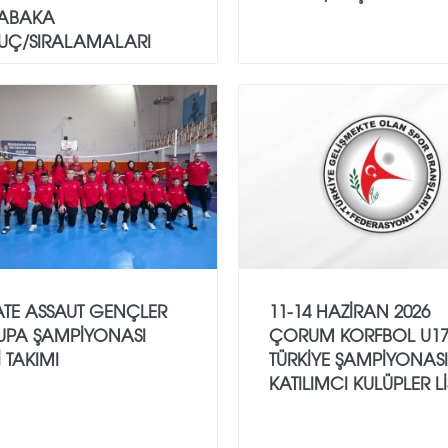
ABAKA
UÇ/SIRALAMALARI
ATE ASSAUT GENÇLER
11-14 HAZİRAN 2026
UPA ŞAMPİYONASI
ÇORUM KORFBOL U1
İ TAKIMI
TÜRKİYE ŞAMPİYONASI
KATILIMCI KULÜPLER Lİ