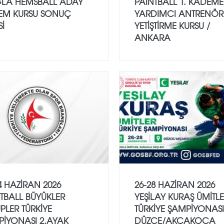
LA HEMSBALL ADAY
PAİNTBALL 1. KADEME
EM KURSU SONUÇ
YARDIMCI ANTRENÖR
Sİ
YETİŞTİRME KURSU /
ANKARA
4 HAZİRAN 2026
26-28 HAZİRAN 2026
TBALL BÜYÜKLER
YEŞİLAY KURAŞ ÜMİTL
PLER TÜRKİYE
TÜRKİYE ŞAMPİYONASI
PİYONASI 2.AYAK
DÜZCE/AKÇAKOCA