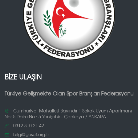
BİZE ULAŞIN
Türkiye Gelişmekte Olan Spor Branşları Federasyonu
Cumhuriyet Mahallesi Bayındır 1 Sokak Uyum Apartmanı
No: 5 Daire No : 5 Yenişehir - Çankaya / ANKARA
0312 310 21 42
bilgi@gosbf.org.tr