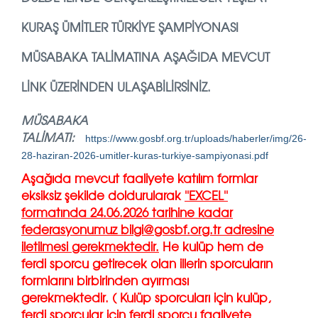
KURAŞ ÜMITLER TÜRKIYE ŞAMPIYONASI
MÜSABAKA TALIMATINA AŞAĞIDA MEVCUT
LINK ÜZERINDEN ULAŞABILIRSINIZ.
MÜSABAKA
TALİMATI:
https://www.gosbf.org.tr/uploads/haberler/img/26-
28-haziran-2026-umitler-kuras-turkiye-sampiyonasi.pdf
Aşağıda mevcut faaliyete katılım formlar
eksiksiz şekilde doldurularak
''EXCEL''
formatında 24.06.2026 tarihine kadar
federasyonumuz bilgi@gosbf.org.tr adresine
iletilmesi gerekmektedir.
He kulüp hem de
ferdi sporcu getirecek olan illerin sporcuların
formlarını birbirinden ayırması
gerekmektedir. ( Kulüp sporcuları için kulüp,
ferdi sporcular için ferdi sporcu faaliyete