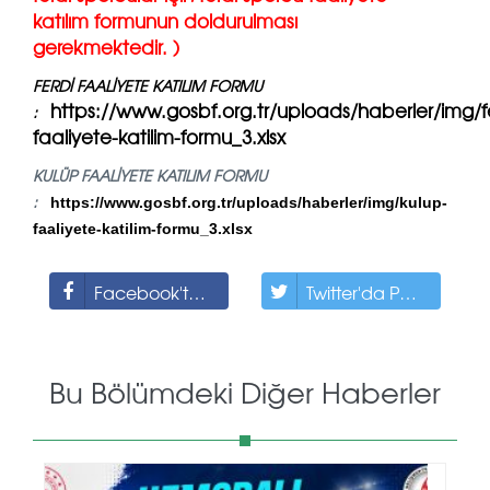
katılım formunun doldurulması
gerekmektedir. )
FERDİ FAALİYETE KATILIM FORMU
https://www.gosbf.org.tr/uploads/haberler/img/fe
:
faaliyete-katilim-formu_3.xlsx
KULÜP FAALİYETE KATILIM FORMU
:
https://www.gosbf.org.tr/uploads/haberler/img/kulup-
faaliyete-katilim-formu_3.xlsx
Facebook'ta Paylaş
Twitter'da Paylaş
Bu Bölümdeki Diğer Haberler