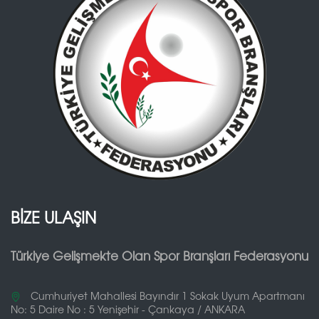
BİZE ULAŞIN
Türkiye Gelişmekte Olan Spor Branşları Federasyonu
Cumhuriyet Mahallesi Bayındır 1 Sokak Uyum Apartmanı
No: 5 Daire No : 5 Yenişehir - Çankaya / ANKARA